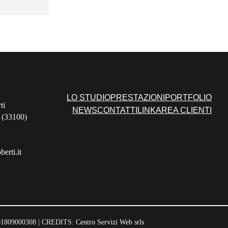
LO STUDIO
PRESTAZIONI
PORTFOLIO
ti
NEWS
CONTATTI
LINK
AREA CLIENTI
 (33100)
erti.it
 01809000308 | CREDITS:
Centro Servizi Web srls