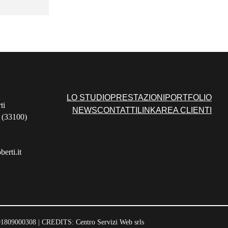
LO STUDIO
PRESTAZIONI
PORTFOLIO
ti
NEWS
CONTATTI
LINK
AREA CLIENTI
 (33100)
erti.it
 01809000308 | CREDITS:
Centro Servizi Web srls