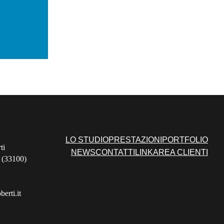
LO STUDIO
PRESTAZIONI
PORTFOLIO
ti
NEWS
CONTATTI
LINK
AREA CLIENTI
 (33100)
erti.it