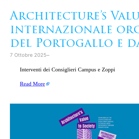
Architecture’s Val
internazionale org
del Portogallo e d
–
7 Ottobre 2025
Interventi dei Consiglieri Campus e Zoppi
Read More