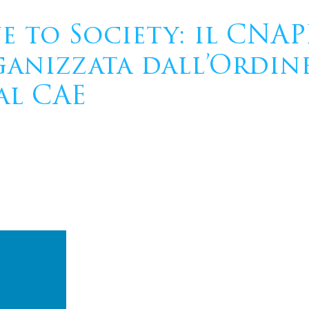
ue to Society: il CNA
anizzata dall’Ordine
al CAE