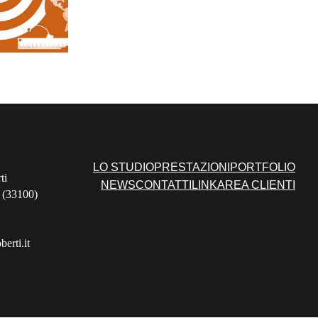
LO STUDIO
PRESTAZIONI
PORTFOLIO
ti
NEWS
CONTATTI
LINK
AREA CLIENTI
 (33100)
erti.it