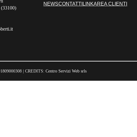
ti
NEWS
CONTATTI
LINK
AREA CLIENTI
 (33100)
erti.it
 01809000308 | CREDITS:
Centro Servizi Web srls