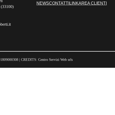
ti
NEWS
CONTATTI
LINK
AREA CLIENTI
 (33100)
erti.it
 01809000308 | CREDITS:
Centro Servizi Web srls