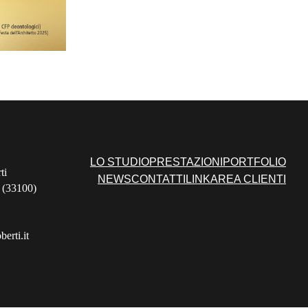
LO STUDIO
PRESTAZIONI
PORTFOLIO
ti
NEWS
CONTATTI
LINK
AREA CLIENTI
 (33100)
erti.it