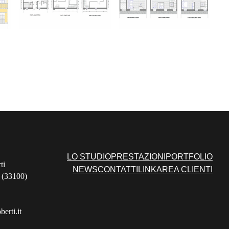
LO STUDIO
PRESTAZIONI
PORTFOLIO
ti
NEWS
CONTATTI
LINK
AREA CLIENTI
 (33100)
erti.it