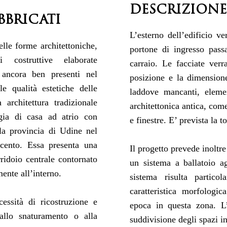
DESCRIZIONE
BBRICATI
L’esterno dell’edificio ve
elle forme architettoniche,
portone di ingresso pass
 costruttive elaborate
carraio. Le facciate verr
 ancora ben presenti nel
posizione e la dimension
le qualità estetiche delle
laddove mancanti, elemen
 architettura tradizionale
architettonica antica, come
ogia di casa ad atrio con
e finestre. E’ prevista la t
 la provincia di Udine nel
ocento. Essa presenta una
Il progetto prevede inoltre
ridoio centrale contornato
un sistema a ballatoio ag
mente all’interno.
sistema risulta partico
caratteristica morfologic
essità di ricostruzione e
epoca in questa zona. L
allo snaturamento o alla
suddivisione degli spazi int