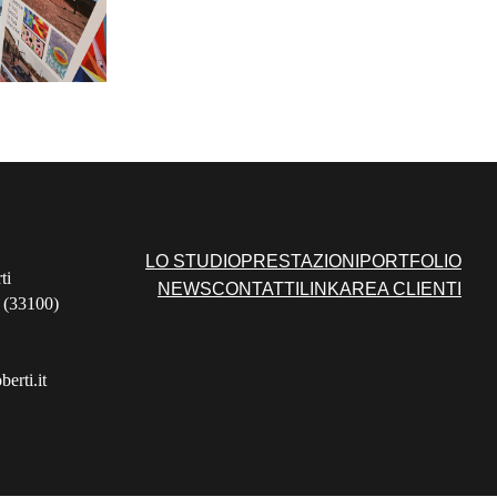
LO STUDIO
PRESTAZIONI
PORTFOLIO
ti
NEWS
CONTATTI
LINK
AREA CLIENTI
 (33100)
erti.it